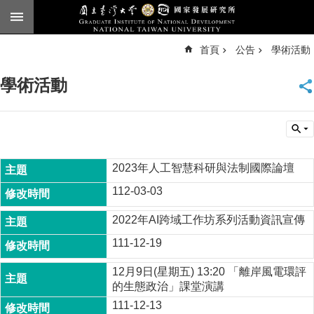
跳到主要內容區塊
進
首頁
公告
學術活動
階
搜
尋
學術活動
臺
大
首
頁
English
2023年人工智慧科研與法制國際論壇
公
112-03-03
告
2022年AI跨域工作坊系列活動資訊宣傳
本
所
111-12-19
簡
介
12月9日(星期五) 13:20 「離岸風電環評
的生態政治」課堂演講
本
111-12-13
所