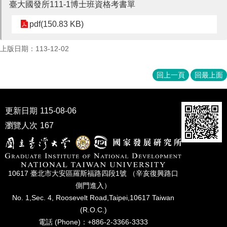
臺大國發所111-1博士班資格考書單
成
員
pdf(150.83 KB)
博
士
上版日期：113-12-02
班
回上一頁
回最上面
碩
士
班
更新日期
115-08-06
在
瀏覽人次
167
職
專
班
學
10617 臺北市⼤安區羅斯福路四段1號 （辛亥復興路⼝
術
側⾨進入）
研
No. 1,Sec. 4, Roosevelt Road,Taipei,10617 Taiwan
究
(R.O.C.)
國
電話 (Phone)：+886-2-3366-3333