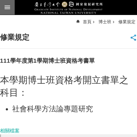
跳到主要內容區塊
進
首頁
博士班
修業規定
階
搜
尋
修業規定
臺
大
首
頁
111學年度第1學期博士班資格考書單
English
本學期博士班資格考開立書單之
公
告
科目：
本
所
社會科學方法論專題研究
簡
介
本
相關檔案
所