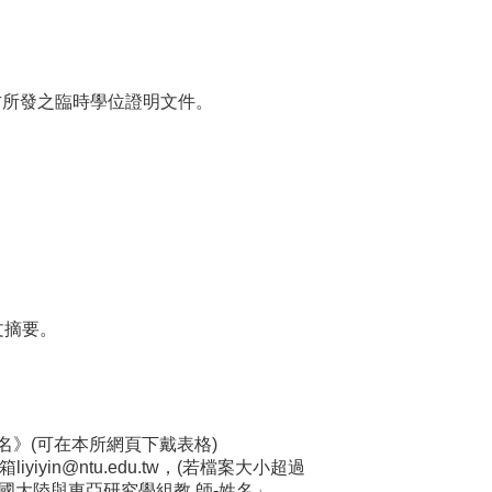
方所發之臨時學位證明文件。
文摘要。
名》(可在本所網頁下戴表格)
信箱
liyiyin@ntu.edu.tw
，(若檔案大小超過
國大陸與東亞研究學組教 師-姓名」。