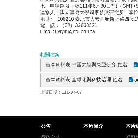
七、申請期限：於111年6月30日前(（GM
連絡人：國立臺灣大學國家發展研究所 李
地 址：106216 臺北市⼤安區羅斯福路四段1
電 話：（02）33663321
Email:
liyiyin@ntu.edu.tw
相關檔案
基本資料表-中國大陸與東亞研究-姓名
基本資料表-全球化與科技治理-姓名
o
上版日期：111-07-07
公告
本所簡介
本所
行政公告
師資