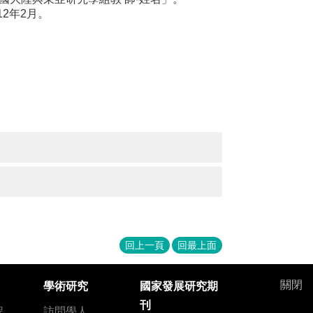
2年2月。
回上一頁
回最上面
關閉
學術研究
國家發展研究期
刊
程
訪問學人