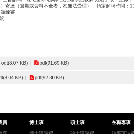
T+8）寄達（逾期或資料不全者，恕無法受理）；預定起聘時間：11
怡穎編審
號
odt(8.07 KB)
pdf(91.69 KB)
dt(8.04 KB)
pdf(92.30 KB)
成員
博士班
碩士班
在職專班
陣容
博士班課程
碩士班課程
碩專班課