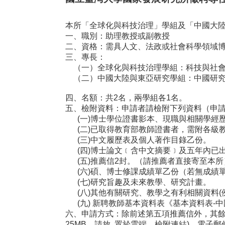
本所「全球化與科技治理」學組及「中國大陸
一、職別：助理教授或副教授
二、資格：需具人文、法政或社會科學領域
三、專長：
（一）全球化與科技治理學組：科技與社會
（二）中國大陸與東亞研究學組：中國研究
四、名額：共2名，兩學組各1名。
五、檢附資料：申請者請檢附下列資料（申
(一)博士學位證書影本、現職與相關學經
(二)已取得教育部教師證書者，需附各級
(三)中文履歷表及個人著作目錄乙份。
(四)博士論文﹝含中文摘要﹞及五年內已
(五)推薦信2封。（請推薦者直接寄至本所
(六)碩、博士修課成績單乙份（若無成績
(七)研究旨趣及未來教學、研究計畫。
(八)其他有關研究、教學之有利相關資料(
(九) 新聘教師基本資料表《基本資料表-中
六、申請方式：除前述第五項推薦信外，其餘應
25MB，請放 置於雲端，檢附連結)，電子