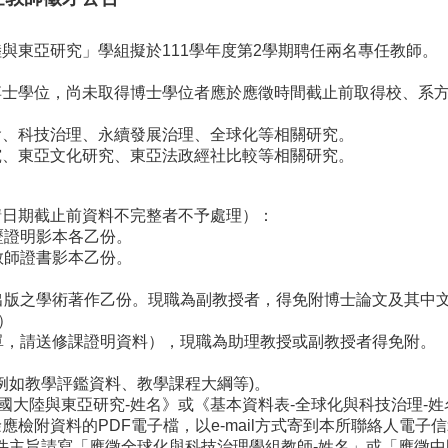
與東亞研究」學組擬於111學年度第2學期聘任兩名專任教師。
博士學位，尚未取得博士學位者應於應徵時間截止前取得校、系
、科技治理、永續發展治理、全球化等相關研究。
、東亞文化研究、東亞法政經社比較等相關研究。
請日期截止前資料不完整者不予處理）：
歷證明影本各乙份。
教師證書影本乙份。
出版之學術著作乙份。現職為副教授者，得免附博士論文及其中
）
單，請送修課證明資料），現職為助理教授或副教授者得免附。
例如教學評鑑資料、教學課程大綱等)。
國大陸與東亞研究-姓名》或《基本資料表-全球化與科技治理-姓
檢附資料的PDF電子檔，以e-mail方式寄到本所聯絡人電子
郵件主旨請寫「應徵全球化與科技治理學組教師-姓名」或「應徵中