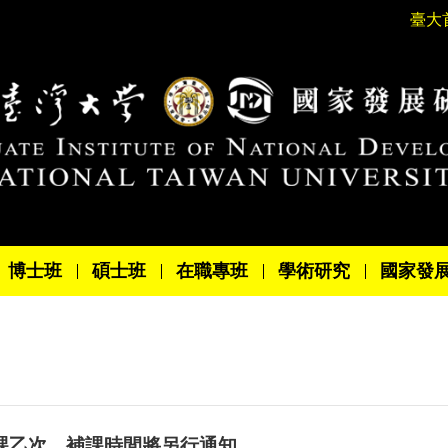
臺大
博士班
碩士班
在職專班
學術研究
國家發
題」停課乙次，補課時間將另行通知。