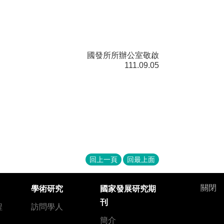
國發所所辦公室敬啟
111.09.05
回上一頁
回最上面
關閉
學術研究
國家發展研究期
刊
程
訪問學人
簡介