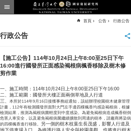
跳到主要內容區塊
進
首頁
公告
行政公告
階
搜
尋
行政公告
臺
大
首
頁
【施工公告】114年10月24日上午8:00至25日下午
English
16:00進行國發所正面感染褐根病楓香移除及樹木修
剪作業
公
告
一、施工時間：114年10月24日上午8:00至25日下午16:00
本
二
、施工範圍：國發所大樓正面兩側草地及人行道
所
三、
本所於114年9月16日接獲事務組通知，該組辦理校園樹木健康管理
簡
計畫，112年有檢測國發所面對大門左手邊四棵楓香均感染褐根病，根據
介
檢測結果，推測為褐根病菌輕度到中度感染。為避免褐根病造成楓香樹倒
危害人車安全，以及避免褐根病菌繼續擴散到周邊的樹本，請廠商將染病
本
另一側的樹木枝葉生長茂盛，影響人行道及
的四棵楓香進行移除。
所
地下停車場入口，為維護行路人安全與校園美觀，也將進行樹木