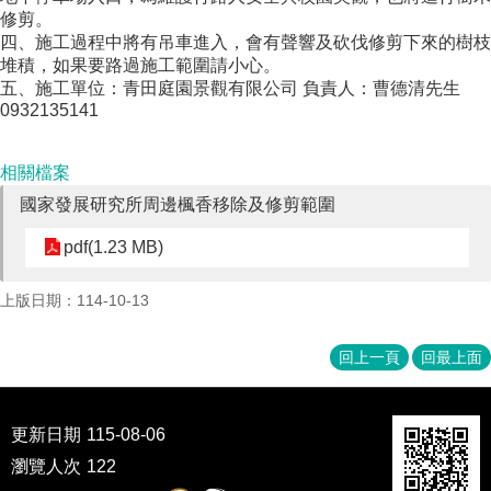
成
修剪。
員
四、施工過程中將有吊車進入，會有聲響及砍伐修剪下來的樹枝
堆積，如果要路過施工範圍請小心。
博
五、施工單位：青田庭園景觀有限公司 負責人：曹德清先生
士
0932135141
班
碩
相關檔案
士
國家發展研究所周邊楓香移除及修剪範圍
班
pdf(1.23 MB)
在
職
專
上版日期：114-10-13
班
回上一頁
回最上面
學
術
研
究
更新日期
115-08-06
瀏覽人次
122
國