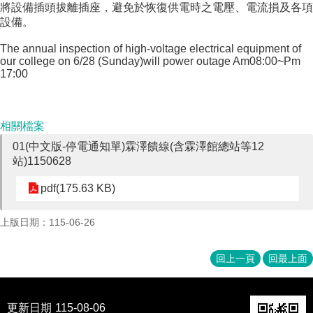
將設備插頭拔離插座，避免於恢復供電時之電壓、電流損及各項
成
設備。
員
The annual inspection of high-voltage electrical equipment of
博
our college on 6/28 (Sunday)will power outage Am08:00~Pm
士
17:00
班
碩
士
相關檔案
班
01(中文版-停電通知單)霖澤饋線(含霖澤館總站等12
站)1150628
在
職
pdf(175.63 KB)
專
班
上版日期：115-06-26
學
術
回上一頁
回最上面
研
究
國
更新日期
115-08-06