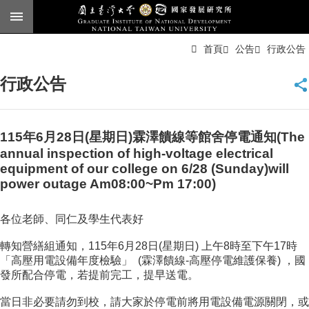
跳到主要內容區塊
進
首頁
公告
行政公告
階
搜
尋
行政公告
臺
大
首
頁
115年6月28日(星期日)霖澤饋線等館舍停電通知(The
annual inspection of high-voltage electrical
English
equipment of our college on 6/28 (Sunday)will
公
power outage Am08:00~Pm 17:00)
告
各位老師、同仁及學生代表好
本
所
轉知營繕組通知，115年6月28日(星期日) 上午8時至下午17時
簡
「高壓用電設備年度檢驗」 (霖澤饋線-高壓停電維護保養) ，國
介
發所配合停電，若提前完工，提早送電。
本
當日非必要請勿到校，請大家於停電前將用電設備電源關閉，或
所