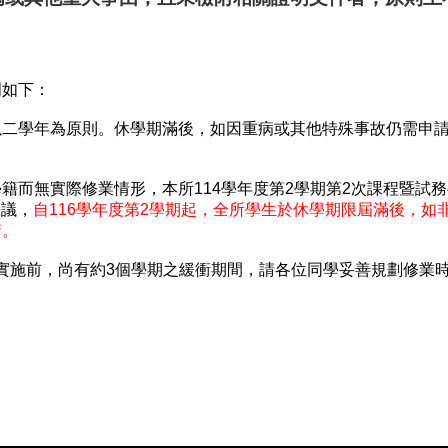
明如下：
以二學年為原則。休學期滿後，如因重病或其他特殊事故仍需申
學籍而無實際修業情形，本所
114
學年度第
2
學期第
2
次課程暨試務
決議，
自
116
學年度第
2
學期起，全所學生於休學期限屆滿後，如
請。
實施前，尚有約
3
個學期之緩衝期間，請各位同學妥善規劃修業