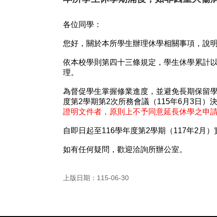
各位同學：
您好，關於本所學生辦理休學相關事項，說
依本校學則第四十三條規定，學生休學累計
理。
為督促學生掌握修業進度，並避免長期保留
度第
2
學期第
2
次所務會議（
115
年
6
月
3
日）
證明文件者，原則上不予同意延長休學之申
自即日起至
116
學年度第
2
學期（
117
年
2
月）
如有任何疑問，歡迎洽詢所辦公室。
上版日期：115-06-30