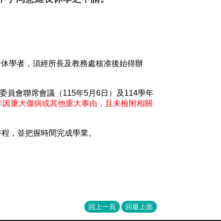
請休學者，須經所長及教務處核准後始得辦
委員會聯席會議（
115
年
5
月
6
日）及
114
學年
非因重大傷病或其他重大事由，且未檢附相關
時程，並把握時間完成學業。
回上一頁
回最上面