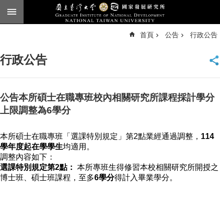
跳到主要內容區塊
進
首頁
公告
行政公告
階
搜
尋
行政公告
臺
大
首
頁
公告本所碩士在職專班校內相關研究所課程採計學分
English
上限調整為6學分
公
本所碩士在職專班「選課特別規定」第2點業經通過調整，
114
告
學年度起在學學生
均適用。
本
調整內容如下：
所
選課特別規定
第2點：
本所專班生得修習本校相關研究所開授之
簡
博士班、碩士班課程，至多
6學分
得計入畢業學分。
介
本
所