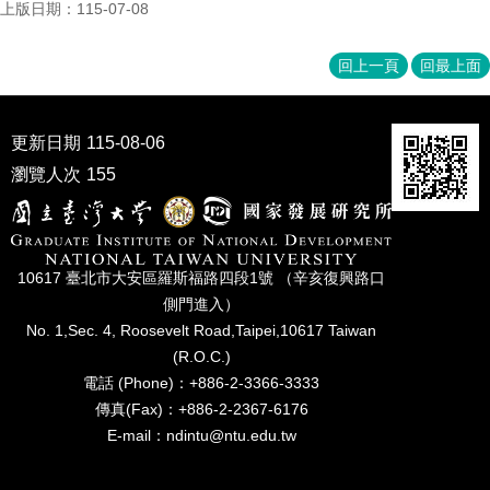
上版日期：115-07-08
成
員
回上一頁
回最上面
博
士
班
更新日期
115-08-06
碩
瀏覽人次
155
士
班
在
職
10617 臺北市⼤安區羅斯福路四段1號 （辛亥復興路⼝
專
側⾨進入）
班
No. 1,Sec. 4, Roosevelt Road,Taipei,10617 Taiwan
(R.O.C.)
學
電話 (Phone)：+886-2-3366-3333
術
傳真(Fax)：+886-2-2367-6176
研
究
E-mail：ndintu@ntu.edu.tw
國