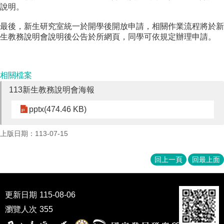
說明。
成
員
最後，新生研究室統一於開學後開放申請，相關作業流程將於新
博
生教務說明會說明後公告於所網頁，同學可依規定辦理申請。
士
班
相關檔案
碩
士
113新生教務說明會海報
班
pptx(474.46 KB)
在
職
上版日期：113-07-15
專
班
回上一頁
回最上面
學
術
研
更新日期
115-08-06
究
瀏覽人次
355
國