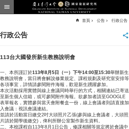
跳到主要內容區塊
進
首頁
公告
行政公告
階
搜
尋
行政公告
臺
大
首
頁
113台大國發所新生教務說明會
English
一、本所謹訂於
113年8月5日（一）下午14:00至15:30
舉辦新生
公
教務說明會，當日將會解說修業規定、課程規劃及研究室安排等
告
各項事宜，詳情請參閱附件海報，歡迎新生踴躍參加。
本次活動採用實體與線上會議同時舉行的方式，相關連結已寄送
本
至新生個人信箱，或可參閱附件海報。欲參加者請至GOOGLE
所
表單報名，實體參與當天會附餐盒一份，線上會議者則請直接加
簡
入會議：視訊會議連結。
介
並請於活動當日繳交2吋大頭照片乙張(參與線上會議者，大頭照
片請於開學後繳交)，俾利所辦公室製作新生資料。
本
二、本校課程自113年8月1日公告，修課相關等規定將於會議中
所