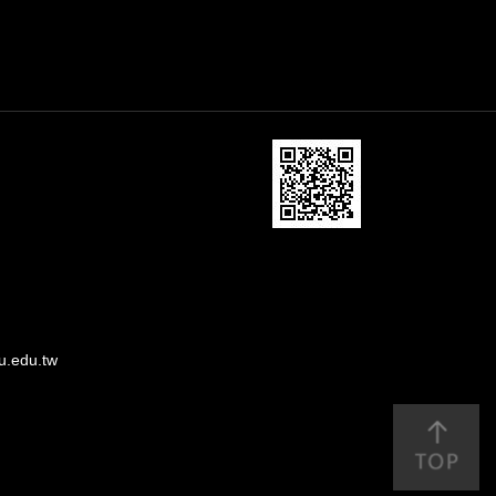
u.edu.tw