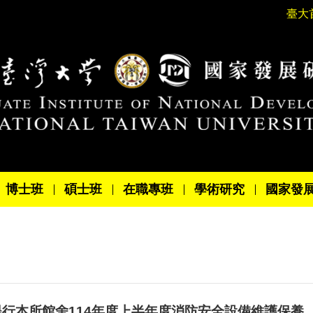
臺大
博士班
碩士班
在職專班
學術研究
國家發
二) 舉行本所館舍114年度上半年度消防安全設備維護保養