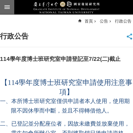
跳到主要內容區塊
進
首頁
公告
行政公告
階
搜
尋
行政公告
臺
大
首
頁
114學年度博士班研究室申請登記至7/22(二)截止
English
公
【114學年度博士班研究室申請使用注意事
告
項】
本
一、本所博士班研究室僅供申請者本人使用，使用期
所
簡
限不因休學而中斷，並且不得轉借他人。
介
二、已登記並分配座位者，因故未繳費並放棄使用，
本
所