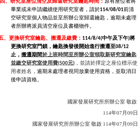
四、研究室座位清空及歸還研究室鑰匙時間：
原有座位者將
家
發
畢業或
未申請繼續使用研究室者，請於
前清
114/08/01
展
空研究室個人物品並至所辦公室歸還鑰匙，逾期未處理
研
者所辦將派員清空座位及書櫃物件。
究
期
五、更換研究室鑰匙、搬遷及繳費：
中午及下午
將
114/8/4(
)
刊
更換研究室門鎖，鑰匙換發後開始進行搬遷至
08/12
口
止，
搬遷期間
於上班時間至所辦公室領取新研究室鑰匙
試
並繳交研究室使用費
元
，並請於擇定之座位標示使
(500
)
專
用者姓名，
逾期未處理者視同放棄使用資格，並取消日
區
後申請資格。
所
學
會
國家發展研究所所辦公室 敬啟
114
年07月09日
國家發展研究所所辦公室 敬啟 114年07月09日