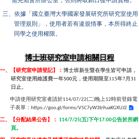
需先知會所辦公室，否則將取銷日後申請資格。
成
員
三、依據「國立臺灣大學國家發展研究所研究室使用
博
管理規則」，使用者若有違規情事，本所得終止
士
同學之使用權限。
班
碩
士
博士班研究室申請相關日程
班
一、【研究室申請登記】：
博士班新生暨在學生皆可申請，
在
研究室使用維護費一年
元，
使用期限至115年7月31
職
500
專
日止。
班
申請使用研究室者請於
二
晚上
時前登錄電
114/07/22(
)
12
學
子表單：
https://goo.gl/forms/V5C7yW3b9uaKGXUJ2
術
研
二、【分配結果公告】：
五
下午
公告於所網
114/7/25(
)
17:00
究
頁。
國