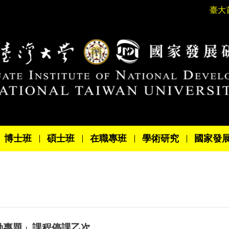
臺大
博士班
碩士班
在職專班
學術研究
國家發
勞動專題」課程停課乙次。