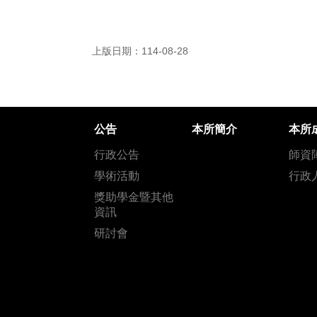
上版日期：114-08-28
公告
本所簡介
本所
行政公告
師資
學術活動
行政
獎助學金暨其他
資訊
研討會