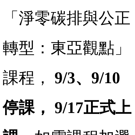
成
員
「淨零碳排與公正
博
士
班
轉型：東亞觀點」
碩
士
班
在
課程，
9/3
、9/10
職
專
班
學
停課， 9/17正式上
術
研
究
國