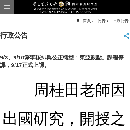
跳到主要內容區塊
進
首頁
公告
行政公告
階
搜
尋
行政公告
臺
大
首
頁
9/3、9/10淨零碳排與公正轉型：東亞觀點」課程停
English
課，9/17正式上課。
公
告
周桂田
老師
因
本
所
簡
介
出國研究，
開授之
本
所