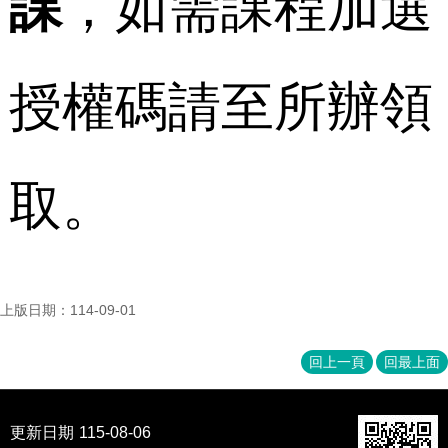
課
，如需課程加選
家
發
展
研
授權碼請至所辦領
究
期
刊
口
取
。
試
專
區
所
學
上版日期：114-09-01
會
回上一頁
回最上面
更新日期
115-08-06