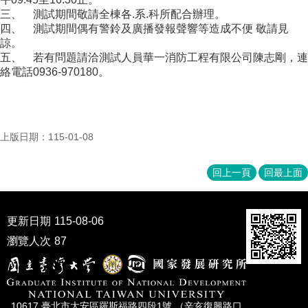
成
三、
測試期間敬請全棟各.系.科所配合辦理。
員
四、
測試期間偶有警鈴及廣播發報聲響等造成不便 敬請見
諒。
博
五、
若有問題請洽測試人員華一消防工程有限公司陳志剛，連
士
絡電話0936-970180。
班
碩
士
班
上版日期：115-01-08
在
回上一頁
回最上面
職
專
班
更新日期
115-08-06
學
瀏覽人次
87
術
研
究
國
10617 臺北市⼤安區羅斯福路四段1號 （辛亥復興路⼝