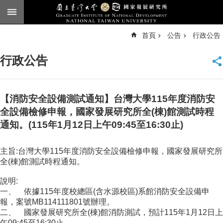
跳到主要內容區塊
進
首頁
公告
行政公告
階
搜
尋
行政公告
臺
大
首
頁
【消防安全設備測試通知】台灣大學115年度消防安
English
全設備檢修申報，國家發展研究所全(棟)館測試時程
通知。(115年1月12日上午09:45至16:30止)
公
告
主旨:台灣大學115年度消防安全設備檢修申報，國家發展研究所
本
全(棟)館測試時程通知。
所
簡
說明:
介
一、
依據115年度校總區(含水源校區)系館消防安全設備申
報，案號MB114111801號辦理。
本
二、
國家發展研究所全(棟)館消防測試，預計115年1月12日上
所
午09:45至16:30止。