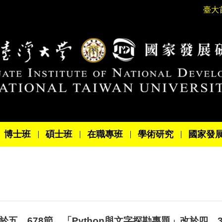
臺大
博士班
碩士班
在職專班
學術研究
國家發
於五、678節、「Python與文字探勘專題」改於四、