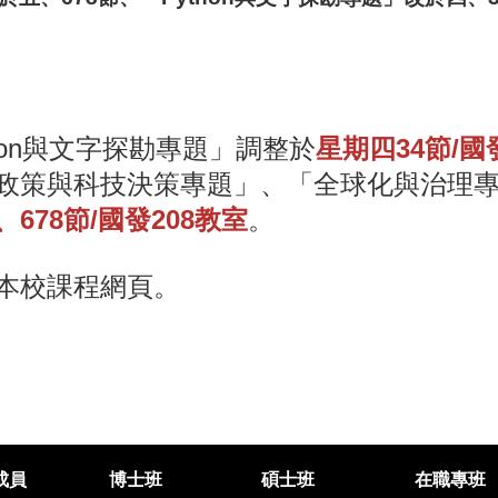
hon與文字探勘專題」調整於
星期四34節/國
政策與科技決策專題」、「全球化與治理
678節/國發
208
教室
。
本校課程網頁。
成員
博士班
碩士班
在職專班