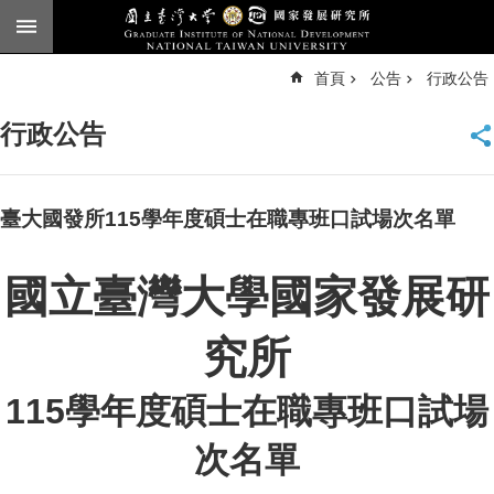
跳到主要內容區塊
進
首頁
公告
行政公告
階
搜
尋
行政公告
臺
大
首
頁
臺大國發所115學年度碩士在職專班口試場次名單
English
國立臺灣大學國家發展研
公
告
究所
本
所
簡
115
學年度碩士在職專班口試場
介
次名單
本
所