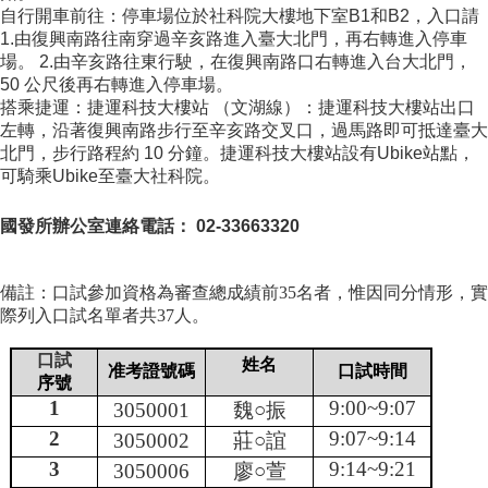
家
自行開車前往：停車場位於社科院大樓地下室B1和B2，入口請
發
1.由復興南路往南穿過辛亥路進入臺大北門，再右轉進入停車
展
場。 2.由辛亥路往東行駛，在復興南路口右轉進入台大北門，
研
50 公尺後再右轉進入停車場。
究
搭乘捷運：捷運科技大樓站 （文湖線）：捷運科技大樓站出口
期
左轉，沿著復興南路步行至辛亥路交叉口，過馬路即可抵達臺大
刊
北門，步行路程約 10 分鐘。捷運科技大樓站設有Ubike站點，
可騎乘Ubike至臺大社科院。
口
試
國發所辦公室連絡電話：
02-33663320
專
區
備註：口試參加資格為審查總成績前
35
名者，惟因同分情形，實
所
際列入口試名單者共
37
人。
學
會
口試
姓名
准考證號碼
口試時間
序號
1
9:00~9:07
3050001
魏○振
2
9:07~9:14
3050002
莊○誼
3
9:14~9:21
3050006
廖○萱