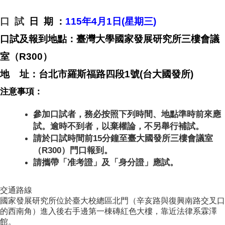
成
員
口 試
日 期 ：
115
年4月1日(星期三)
博
口試及報到地點：臺灣大學國家發展研究所三樓會議
士
室（R300）
班
地 址：台北市羅斯福路四段1號(台大國發所)
碩
士
注意事項：
班
參加口試者，務必按照下列時間、地點準時前來應
在
試。逾時不到者，以棄權論，不另舉行補試。
職
請於口試時間前15分鐘至臺大國發所三樓會議室
專
班
（R300）門口報到。
請攜帶「准考證」及「身分證」應試。
學
術
研
交通路線
究
國家發展研究所位於臺大校總區北門（辛亥路與復興南路交叉口
的西南角）進入後右手邊第一棟磚紅色大樓，靠近法律系霖澤
國
館。