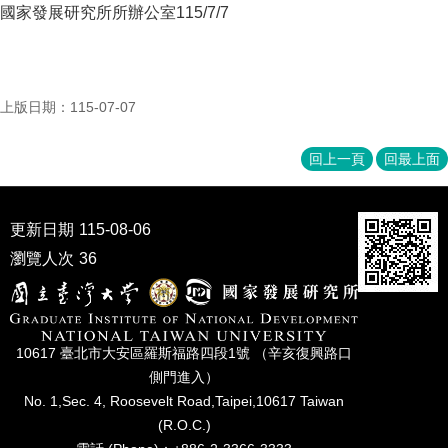
國家發展研究所所辦公室115/7/7
成
員
博
士
上版日期：115-07-07
班
碩
回上一頁
回最上面
士
班
更新日期
115-08-06
在
職
瀏覽人次
36
專
班
學
10617 臺北市⼤安區羅斯福路四段1號 （辛亥復興路⼝
術
研
側⾨進入）
究
No. 1,Sec. 4, Roosevelt Road,Taipei,10617 Taiwan
(R.O.C.)
國