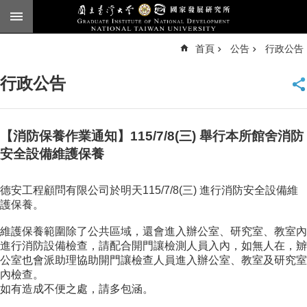
跳到主要內容區塊
進
首頁
公告
行政公告
階
搜
尋
行政公告
臺
大
首
頁
【消防保養作業通知】115/7/8(三) 舉行本所館舍消防
English
安全設備維護保養
公
德安工程顧問有限公司於明天115/7/8(三) 進行消防安全設備維
告
護保養。
本
維護保養範圍除了公共區域，還會進入辦公室、研究室、教室內
所
進行消防設備檢查，請配合開門讓檢測人員入內，如無人在，辧
簡
公室也會派助理協助開門讓檢查人員進入辦公室、教室及研究室
介
內檢查。
本
如有造成不便之處，請多包涵。
所