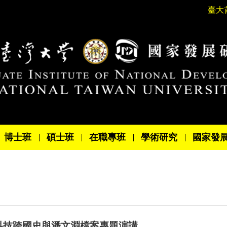
臺大
博士班
碩士班
在職專班
學術研究
國家發
：IC科技跨國史與潘文淵檔案專題演講