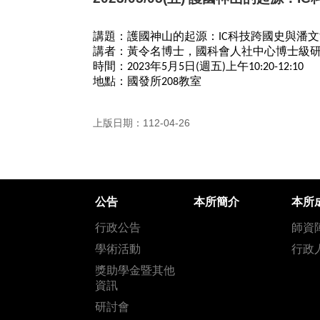
講題：護國神山的起源：IC科技跨國史與潘
講者：黃令名博士，國科會人社中心博士級
時間：2023年5月5日(週五)上午10:20-12:10
地點：國發所208教室
上版日期：112-04-26
公告
本所簡介
本所
行政公告
師資
學術活動
行政
獎助學金暨其他
資訊
研討會