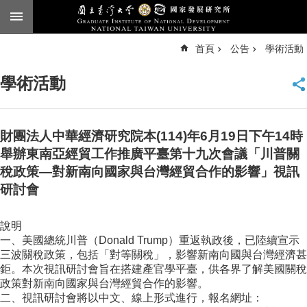
跳到主要內容區塊
進
首頁
公告
學術活動
階
搜
尋
學術活動
臺
大
首
頁
財團法人中華經濟研究院本(114)年6月19日下午14時
English
舉辦東南亞經貿工作推廣平臺第十九次會議「川普關
稅政策—對新南向國家與台灣經貿合作的影響」視訊
公
研討會
告
本
說明
所
一、美國總統川普（Donald Trump）重返執政後，已陸續宣示
簡
三波關稅政策，包括「對等關稅」，影響新南向國與台灣經濟甚
介
鉅。本次視訊研討會旨在搭建產官學平臺，供各界了解美國關稅
政策對新南向國家與台灣經貿合作的影響。
本
二、視訊研討會將以中文、線上形式進行，報名網址：
所