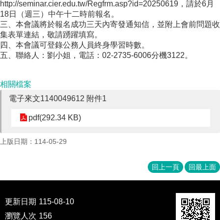
http://seminar.cier.edu.tw/Regfrm.asp?id=20250619，請於6月
成
18日（週三）中午十二時前報名。
員
三、本會議將於報名成功三天內寄發通知信，並附上會前問題收
集表單連結，敬請踴躍填寫。
博
四、本會議可登錄公務人員終身學習時數。
士
五、聯絡人：劉小姐，電話：02-2735-6006分機3122。
班
碩
相關檔案
士
班
電子來文1140049612 附件1
在
pdf(292.34 KB)
職
專
上版日期：114-05-29
班
學
回上一頁
回最上面
術
研
究
更新日期
115-08-10
國
瀏覽人次
156