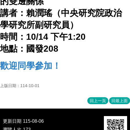
的雙邊關係
成
員
講者：賴潤瑤（中央研究院政治
博
學研究所副研究員）
士
班
時間：
10/14
下午
1:20
碩
地點：國發
208
士
班
歡迎同學參加！
在
職
專
班
上版日期：114-10-01
學
回上一頁
回最上面
術
研
究
更新日期
115-08-06
國
瀏覽人次
173