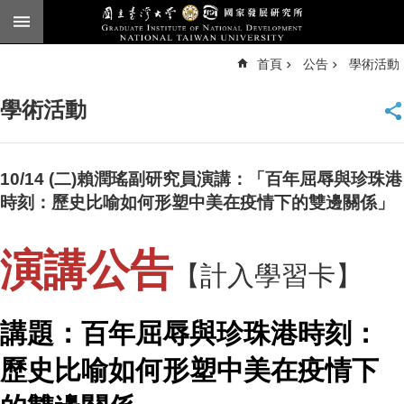
跳到主要內容區塊
進
首頁
公告
學術活動
階
搜
尋
學術活動
臺
大
首
頁
10/14 (二)賴潤瑤副研究員演講：「百年屈辱與珍珠港
English
時刻：歷史比喻如何形塑中美在疫情下的雙邊關係」
公
告
演講公告
【計入學習卡】
本
所
簡
講題：百年屈辱與珍珠港時刻：
介
歷史比喻如何形塑中美在疫情下
本
所