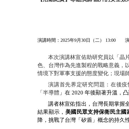
演講時間：
2025
年
9
月
30
日（二）
13:00
本次演講林宣佑助研究員以「晶
色、台灣作為先進製程的戰略意義，
情境下對軍事支援的態度變化；現場
演講首先界定研究問題：在後疫
「半導體
」在
2020
年後顯著升溫，凸
講者林宣佑指出，台灣長期掌握
結果顯示，
美國民眾支持保衛民主國
降，挑戰了台灣「矽盾」概念的持久