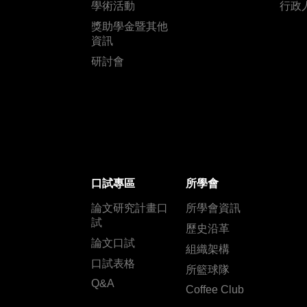
學術活動
行政
獎助學金暨其他
資訊
研討會
口試專區
所學會
論文研究計畫口
所學會資訊
試
歷史沿革
論文口試
組織架構
口試表格
所籃球隊
Q&A
Coffee Club