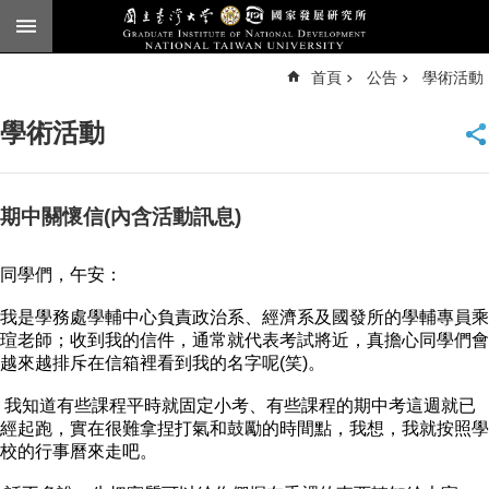
跳到主要內容區塊
進
首頁
公告
學術活動
階
搜
尋
學術活動
臺
大
首
頁
期中關懷信(內含活動訊息)
English
同學們，午安：
公
告
我是學務處學輔中心負責政治系、經濟系及國發所的學輔專員乘
瑄老師；收到我的信件，通常就代表考試將近，真擔心同學們會
本
越來越排斥在信箱裡看到我的名字呢(笑)。
所
簡
我知道有些課程平時就固定小考、有些課程的期中考這週就已
介
經起跑，實在很難拿捏打氣和鼓勵的時間點，我想，我就按照學
校的行事曆來走吧。
本
所