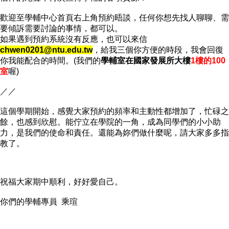
歡迎至學輔中心首頁右上角預約晤談，任何你想先找人聊聊、需
要傾訴需要討論的事情，都可以。
如果遇到預約系統沒有反應
，
也可以
來信
chwen0201@ntu.edu.tw
，給我三個你方便的時段，我會回復
你我能配合的時間。(
我們的
學輔室在國家發展所大樓
1
樓的100
室
喔)
／／
這個學期開始，感覺大家預約的頻率和主動性都增加了，忙碌之
餘，也感到欣慰。能佇立在學院的一角，成為同學們的小小助
力，是我們的使命和責任。還能為妳們做什麼呢，請大家多多指
教了。
祝福大家期中順利，好好愛自己。
你們的學輔專員 乘瑄