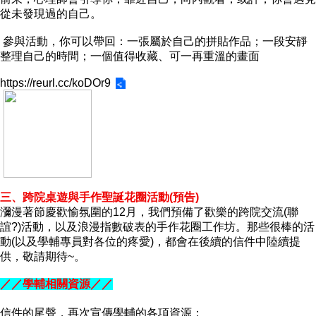
家
從未發現過的自己。
發
展
參與活動，你可以帶回：一張屬於自己的拼貼作品；一段安靜
研
整理自己的時間；一個值得收藏、可一再重溫的畫面
究
期
https://reurl.cc/koDOr9
刊
口
試
專
區
所
三、跨院桌遊與手作聖誕花圈活動(預告)
學
瀰漫著節慶歡愉氛圍的12月，我們預備了歡樂的跨院交流(聯
會
誼?)活動，以及浪漫指數破表的手作花圈工作坊。那些很棒的活
動(以及學輔專員對各位的疼愛)，都會在後續的信件中陸續提
供，敬請期待~。
／／學輔相關資源／／
信件的尾聲，再次宣傳學輔的各項資源：