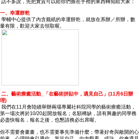
話不多說，先把實質可以給你們握在手裡的東西轉知給大家：
成
員
一、幸運餅乾
學輔中心提供了內含籤紙的幸運餅乾，就放在系辦／所辦，數
博
量有限，歡迎大家去領取喔。
士
班
碩
士
班
在
職
專
班
二、藝術療癒活動_「在藝術拼貼中，遇見自己」(11月6日辦
理)
學
我們在11月會陸續舉辦兩場專屬社科院同學的藝術療癒活動，
術
第一場次將於10/20起開放報名；名額稀缺，請有興趣的同學務
研
必盡快報名，報名之後，也懇請務必出席喔。
究
你不需要會畫畫，也不需要事先準備什麼；帶著好奇與敞開的心
國
前來，心理師會引導你，靠近自己，向內觀看，或許，你會遇見