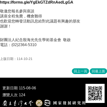
https://forms.gle/YgEkGTZdRnAedLgGA
成
員
敬邀您報名參與座談
講座全程免費，機會難得
博
也歡迎您轉發活動訊息給對此議題有興趣的朋友
士
謝謝！
班
碩
財團法人紀念殷海光先生學術基金會 敬啟
士
電話：(02)2364-5310
班
在
上版日期：114-10-21
職
專
班
回上一頁
回最上面
學
術
更新日期
115-08-06
研
究
瀏覽人次
124
國