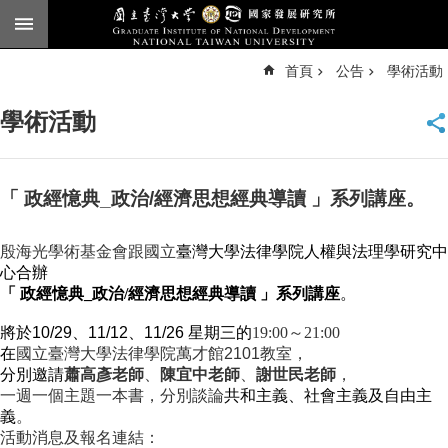
跳到主要內容區塊
進
首頁
公告
學術活動
階
搜
尋
學術活動
臺
大
首
頁
「 政經憶典_政治/經濟思想經典導讀 」系列講座。
English
殷海光學術基金會跟國立
臺灣大學法律學院人權與法理學研究中
公
心合辦
告
「
政經憶典
_
政治
/
經濟思想經典導讀 」系列講座
。
本
將於10/29、11/12、11/26 星期三的
19:00～21:00
所
在
國立臺灣大學法律學院萬才館
2101
教室，
簡
分別邀請
蕭高彥老師
、
陳宜中老師
、
謝世民老師
，
介
一週一個主題一本書，分別談論
共和主義、社會主義及自由主
義
。
本
活動消息及報名連結：
所