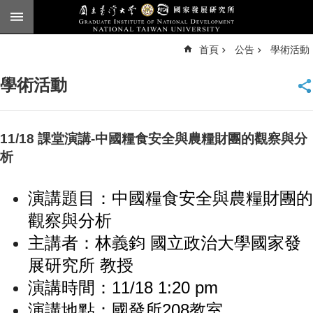
跳到主要內容區塊
進
首頁
公告
學術活動
階
搜
尋
學術活動
臺
大
首
頁
11/18 課堂演講-中國糧食安全與農糧財團的觀察與分
English
析
公
演講題目：中國糧食安全與農糧財團的
告
觀察與分析
本
所
主講者：林義鈞 國立政治大學國家發
簡
展研究所 教授
介
演講時間：11/18 1:20 pm
本
演講地點：國發所208教室
所