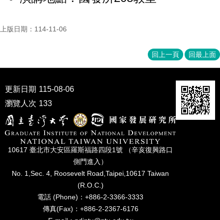
成
員
上版日期：114-11-06
博
士
回上一頁
回最上面
班
碩
士
更新日期
115-08-06
班
瀏覽人次
133
在
職
專
班
10617 臺北市⼤安區羅斯福路四段1號 （辛亥復興路⼝
側⾨進入）
學
No. 1,Sec. 4, Roosevelt Road,Taipei,10617 Taiwan
術
研
(R.O.C.)
究
電話 (Phone)：+886-2-3366-3333
傳真(Fax)：+886-2-2367-6176
國