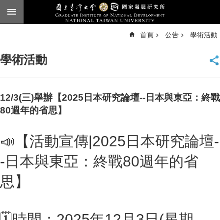
跳到主要內容區塊
進
首頁
公告
學術活動
階
搜
尋
學術活動
臺
大
首
頁
12/3(三)舉辦【2025日本研究論壇--日本與東亞：終戰
English
80週年的省思】
公
📣
【活動宣傳
|2025
日本研究論壇
-
告
本
-
日本與東亞：終戰
80
週年的省
所
簡
思】
介
本
🗓
時間：
2025
年
12
月
3
日
(
星期
所