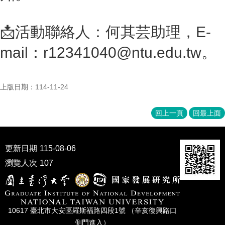
家
發
展
📩
活動聯絡人：何其芸助理，
E-
研
究
mail
：
r12341040@ntu.edu.tw
。
期
刊
口
上版日期：114-11-24
試
專
回上一頁
回最上面
區
所
學
更新日期
115-08-06
會
瀏覽人次
107
10617 臺北市⼤安區羅斯福路四段1號 （辛亥復興路⼝
側⾨進入）