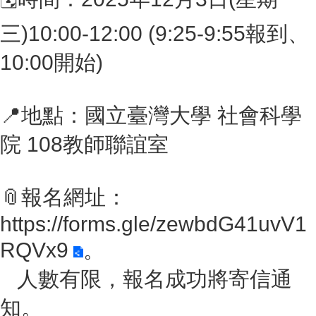
成
員
三
)10:00-12:00 (9:25-9:55
報到、
博
10:00
開始
)
士
班
碩
📍
地點：國立臺灣大學
社會科學
士
班
院
108
教師聯誼室
在
職
📎
報名網址：
專
班
https://forms.gle/zewbdG41uvV1
學
RQVx9
。
術
研
人數有限，報名成功將寄信通
究
知。
國