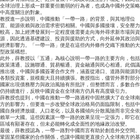
成
全球治理上形成一群重要但脆弱的行為者，也成為中國外交策略
員
中高度關注的對象。
教授進一步說明，中國推動「一帶一路」的背景，與其地理位
博
置、能源依賴與政治需求密切相關。中國與多國接壤，安全壓力
士
較高，加上經濟發展到一定程度後需要走向海外尋求新市場與資
班
源，因此透過基礎建設、投資與援助的方式，向外延伸其政治與
經濟影響力。「一帶一路」便是在這些內外條件交織下推動的大
碩
型政策構想。
士
此外，薛教授以「五通」為核心說明一帶一路的主要方向，包括
班
政策溝通、設施聯通、貿易暢通、資金融通與民心相通。此倡議
推出後，中國與多國簽署合作文件，涵蓋從港口、道路與能源到
在
各類投資案，規模龐大且持續擴張。教授指出，儘管外界對部分
職
國家出現債務壓力與政治風險有所批評，但整體而言，多數合作
專
仍持續進行，反映中國資金在全球南方仍具有高度吸引力。
班
薛教授也提到，中國在推動一帶一路過程中固然擴大了在全球南
方的影響力，但要進一步改變全球政治格局仍面臨限制，包括中
學
國自身經濟放緩、人口老化，以及各國傾向分散風險而非完全依
術
賴單一大國。這些因素讓一帶一路的效果呈現一定張力，即它在
研
區域有顯著存在，但未必能轉化成全面性的地緣政治改變。
究
最後，薛教授認為，一帶一路對中國而言有助於創造外交空間、
國
鞏固某些國家的合作關係，也讓中國能更直接介入全球南方的基