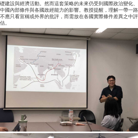
家
礎建設與經濟活動。然而這套策略的未來仍受到國際政治變化、
發
中國內部條件與各國政經能力的影響。教授提醒，理解一帶一路
展
不應只看宣稱或外界的批評，而需放在各國實際條件差異之中評
研
估。
究
期
刊
口
試
專
區
所
學
會