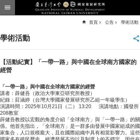
跳到主要內容區塊
進
首頁
公告
學術活動
階
搜
尋
學術活動
臺
大
首
頁
【活動紀實】「一帶一路」與中國在全球南方國家的
English
經營
公
「一帶一路」與中國在全球南方國家的經營
告
講者：薛健吾（政治大學東亞研究所教授）
本
紀錄：莊涵婷（台灣大學國家發展研究所乙組一年級學生）
所
演講時間：2025年10月21日（二） 13:20 演講地點：國發所
簡
208教室
介
薛健吾教授以宏觀的角度介紹「全球南方」與「一帶一路」的關
係。他首先指出，「全球南方」是一群多由發展中國家組成的國
本
家集合，人口規模龐大，且在國際組織中具有相當影響力。這些
所
國家多有殖民歷史、經濟發展不均以及制度上的不穩定，因此在