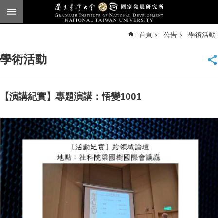
跳到主要內容區塊
進
首頁
公告
學術活動
階
搜
尋
學術活動
臺
大
首
頁
【演講紀實】專題演講：悟變1001
English
公
告
本
所
簡
介
本
所