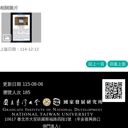
家
相關圖片
發
展
研
究
期
刊
口
上版日期：114-12-12
試
專
回上一頁
回最上面
區
所
學
更新日期
115-08-06
會
瀏覽人次
185
10617 臺北市⼤安區羅斯福路四段1號 （辛亥復興路⼝
側⾨進入）