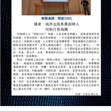
成
員
博
士
班
碩
士
班
在
職
專
班
學
術
研
究
國