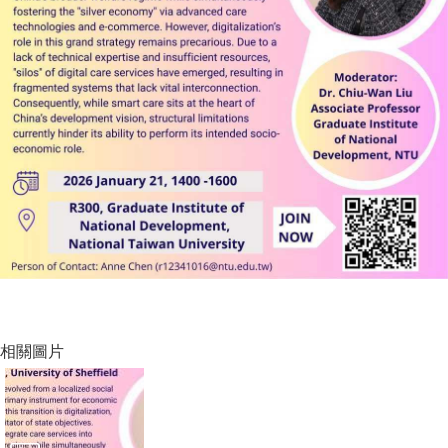
家
發
展
研
究
期
刊
口
試
專
區
所
學
會
相關圖片