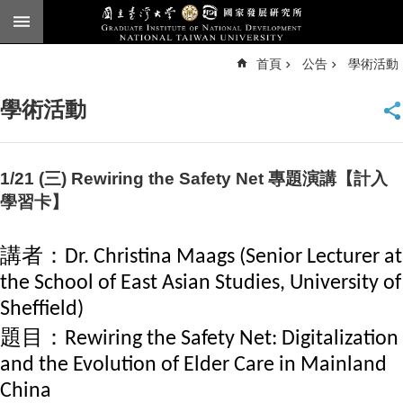
跳到主要內容區塊
進
首頁
公告
學術活動
階
搜
尋
學術活動
臺
大
首
頁
1/21 (三) Rewiring the Safety Net 專題演講【計入
English
學習卡】
公
告
講者：Dr. Christina Maags (Senior Lecturer at
the School of East Asian Studies, University of
本
所
Sheffield)
簡
題目：Rewiring the Safety Net: Digitalization
介
and the Evolution of Elder Care in Mainland
本
China
所