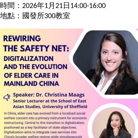
成
時間：2026年1月21日14:00-16:00
員
地點：國發所300教室
博
士
班
碩
士
班
在
職
專
班
學
術
研
究
國