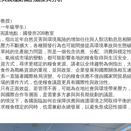
所教授）
組一年級學生）
0 演講地點：國發所208教室
點，指出近年自然災害與環境風險的增加往往與人類活動息息相
境壓力不斷擴大，各種開發行為也可能間接提高環境事故與生態
是單純的生產能力問題，而是一個包含供應、分配、消費與穩定
治、氣候或市場的變動，都可能影響各地的糧食取得與生活安全
投資方式，尋求更穩定的糧食來源。講者以全球趨勢為例指出，
糧食作為戰略資源的重視，並與政策、企業發展和國際關係相互
體系一直隨著國際格局演變。今日的糧食供應不僅由國家間貿易
市場的運作方式，也使糧食議題更具有國際性與政治性。
非只有正面效益。若管理不善，可能為在地社會與環境帶來壓力
平與國際合作等層面，是需要多方參與與長期規劃的議題。
升的情況下，各國面臨如何在保障供應與維護環境之間取得平衡
追求糧食穩定的同時，也需兼顧永續發展，以避免形成惡性循環