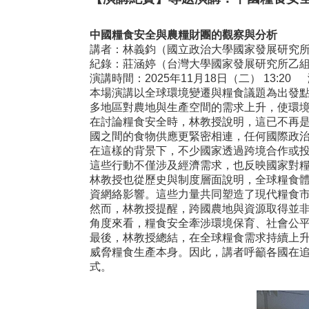
中國糧食安全與農糧財團的觀察與分析
講者：林義鈞（國立政治大學國家發展研究
紀錄：莊涵婷（台灣大學國家發展研究所乙
演講時間：2025年11月18日（二） 13:2
本場演講以全球環境變遷與糧食議題為出發
多地區對農地與生產空間的需求上升，使環
在討論糧食安全時，林教授說明，這已不再
國之間的食物供應更緊密相連，任何國際政
在這樣的背景下，不少國家透過跨境合作或
這些行動不僅涉及經濟需求，也反映國家對
林教授也從歷史與制度層面說明，全球糧食
資網絡影響。這些力量共同塑造了現代糧食
然而，林教授提醒，跨國農地與資源取得並
角度來看，糧食安全牽涉環境保育、社會公
最後，林教授總結，在全球糧食需求持續上
威脅糧食生產本身。因此，講者呼籲各國在
式。