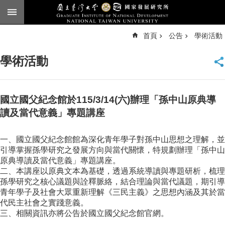
跳到主要內容區塊
進
首頁
公告
學術活動
階
搜
尋
學術活動
臺
大
首
頁
國立國父紀念館於115/3/14(六)辦理「孫中山原典導
English
讀及當代意義」專題講座
公
一、國立國父紀念館館為深化青年學子對孫中山思想之理解，並
告
引導掌握孫學研究之發展方向與當代關懷，特規劃辦理「孫中山
本
原典導讀及當代意義」專題講座。
所
二、本講座以原典文本為基礎，透過系統導讀與專題研析，梳理
簡
孫學研究之核心議題與詮釋脈絡，結合理論與當代議題，期引導
介
青年學子及社會大眾重新理解《三民主義》之思想內涵及其於當
代民主社會之實踐意義。
本
三、相關資訊亦將公告於國立國父紀念館官網。
所