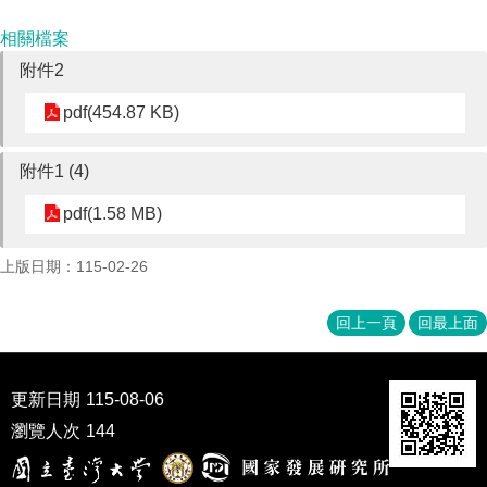
成
員
相關檔案
附件2
博
士
pdf(454.87 KB)
班
碩
附件1 (4)
士
班
pdf(1.58 MB)
在
上版日期：115-02-26
職
專
班
回上一頁
回最上面
學
術
更新日期
115-08-06
研
究
瀏覽人次
144
國