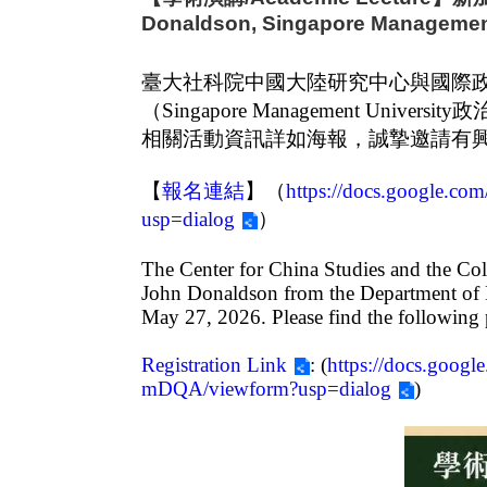
Donaldson, Singapore Management
臺大社科院中國大陸研究中心與國際
（
Singapore Management University
政
相關活動資訊詳如海報，誠摯邀請有
【
報名連結
】
（
https://docs.google
usp=dialog
）
The Center for China Studies and the Colle
John Donaldson from the Department of P
May 27, 2026. Please find the following po
Registration Link
: (
https://docs.go
mDQA/viewform?usp=dialog
)