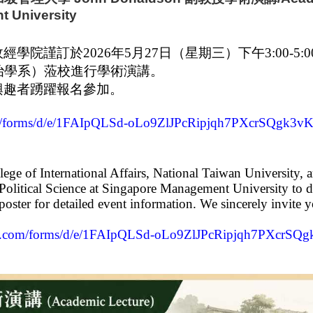
 University
政經學院謹訂於
2026
年
5
月
27
日（星期三）下午
3:00-5:0
治學系）蒞校進行學術演講。
興趣者踴躍報名參加。
.com/forms/d/e/1FAIpQLSd-oLo9ZlJPcRipjqh7PXcrSQg
ge of International Affairs, National Taiwan University, ar
olitical Science at Singapore Management University to d
ster for detailed event information. We sincerely invite you
ogle.com/forms/d/e/1FAIpQLSd-oLo9ZlJPcRipjqh7PXcr