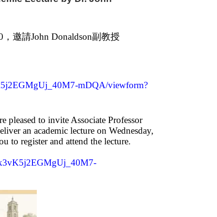
0
，邀請
John Donaldson
副教授
k3vK5j2EGMgUj_40M7-mDQA/viewform?
e pleased to invite Associate Professor
eliver an academic lecture on Wednesday,
 to register and attend the lecture.
SQgk3vK5j2EGMgUj_40M7-