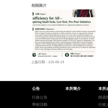
相關圖片
上版日期：115-05-13
公告
本所簡介
本所
行政公告
師資
學術活動
行政