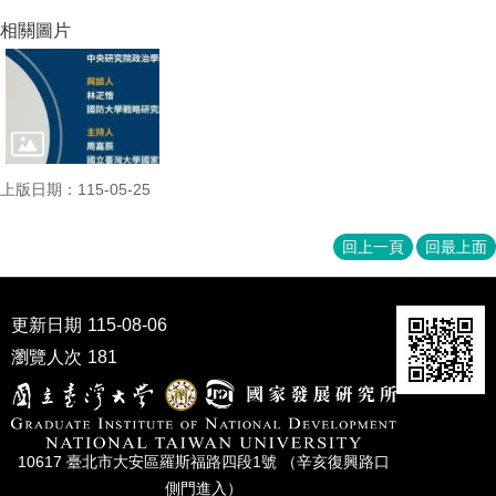
家
相關圖片
發
展
研
究
期
刊
口
上版日期：115-05-25
試
專
回上一頁
回最上面
區
所
學
更新日期
115-08-06
會
瀏覽人次
181
10617 臺北市⼤安區羅斯福路四段1號 （辛亥復興路⼝
側⾨進入）