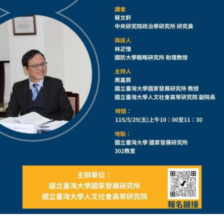
成
員
博
士
班
碩
士
班
在
職
專
班
學
術
研
究
國