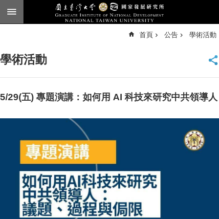
跳到主要內容區塊
進
首頁
公告
學術活動
階
搜
尋
學術活動
臺
大
首
頁
5/29(五) 專題演講：如何用 AI 科技來研究中共領導人
English
公
告
本
所
簡
介
本
所