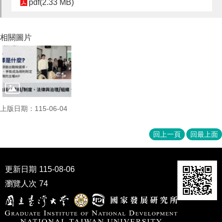
pdf(2.33 MB)
成
員
博
相關圖片
士
班
碩
士
班
上版日期：115-06-04
在
職
回上一頁
回最上面
專
班
學
更新日期
115-08-06
術
瀏覽人次
74
研
究
國