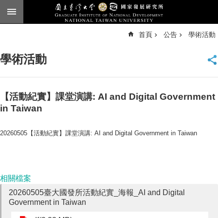
跳到主要內容區塊
進
首頁
公告
學術活動
階
搜
尋
學術活動
臺
大
首
頁
【活動紀實】課堂演講: AI and Digital Government
in Taiwan
English
公
20260505
【活動紀實】課堂演講
: AI and Digital Government in Taiwan
告
本
所
簡
相關檔案
介
20260505臺大國發所活動紀實_海報_AI and Digital
Government in Taiwan
本
所