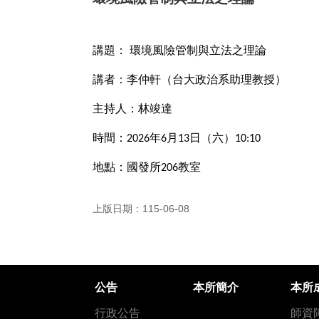
講題：
環境風險管制與立法之理論
講者：李仲軒（台大政治系助理教授）
主持人：林竣達
時間：
年
月
日（六）
2026
6
13
10:10
地點：國發所
教室
206
上版日期：115-06-08
公告
本所簡介
本所
行政公告
師資