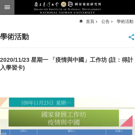
跳到主要內容區塊
進
首頁
公告
學術活動
階
搜
尋
學術活動
臺
大
首
頁
2020/11/23 星期一 「疫情與中國」工作坊 (註：得計
English
入學習卡)
公
告
本
所
簡
介
本
所