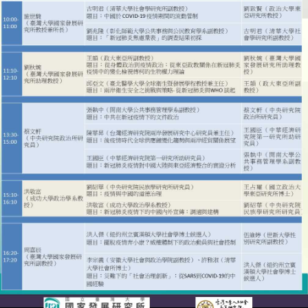
成
員
博
士
班
碩
士
班
在
職
專
班
學
術
研
究
國