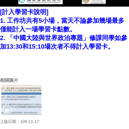
家
發
[計入學習卡說明]
展
1. 工作坊共有5小場，當天不論參加幾場最多
研
究
僅能計入一場學習卡點數。
期
2. 「中國大陸與世界政治專題」修課同學如參
刊
加13:30和15:10場次者不得計入學習卡。
口
試
專
區
所
相關圖片
學
會
上版日期：109-11-17