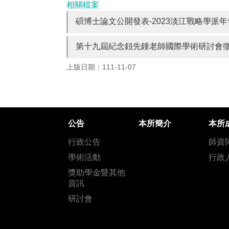
相關檔案
碩博士論文公開發表-2023淡江戰略學派年
第十九屆紀念鈕先鍾老師國際學術研討會
上版日期：111-11-07
公告
本所簡介
本所
行政公告
師資
學術活動
行政
獎助學金暨其他
資訊
研討會