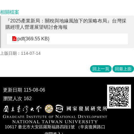
成
員
相關檔案
『2025產業新局：關稅與地緣風險下的策略布局』台灣採
博
購經理人營運展望研討會海報
士
班
pdf(369.55 KB)
碩
士
上版日期：114-07-14
班
回上一頁
回最上面
在
職
專
班
更新日期
115-08-06
瀏覽人次
162
學
術
研
究
10617 臺北市⼤安區羅斯福路四段1號 （辛亥復興路⼝
國
側⾨進入）