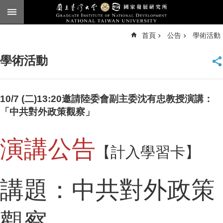
跳到主要內容區塊
進
首頁
公告
學術活動
階
搜
尋
學術活動
臺
大
首
頁
10/7 (二)13:20邀請陸委會副主委沈有忠教授演講：
English
「中共對外政策觀察」
公
告
演講公告
【計入學習卡】
本
所
簡
講題：中共對外政策
介
本
觀察
所