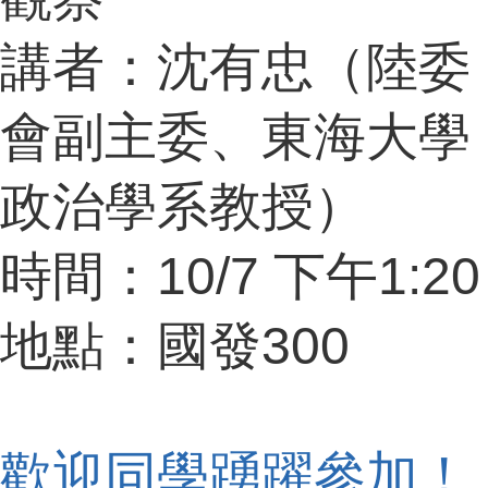
成
員
講者：沈有忠（陸委
博
士
會副主委、東海大學
班
碩
政治學系教授）
士
班
在
時間：10/7 下午1:20
職
專
班
地點：國發300
學
術
研
究
歡迎同學踴躍參加！
國