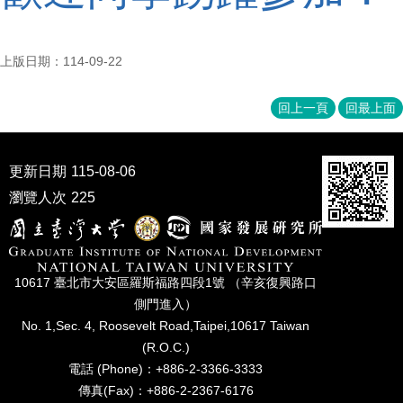
家
發
展
上版日期：114-09-22
研
究
期
回上一頁
回最上面
刊
口
更新日期
115-08-06
試
專
瀏覽人次
225
區
所
學
10617 臺北市⼤安區羅斯福路四段1號 （辛亥復興路⼝
會
側⾨進入）
No. 1,Sec. 4, Roosevelt Road,Taipei,10617 Taiwan
(R.O.C.)
電話 (Phone)：+886-2-3366-3333
傳真(Fax)：+886-2-2367-6176