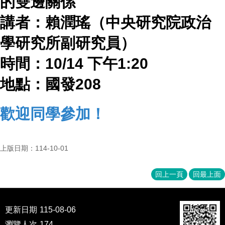
的雙邊關係
成
員
講者：賴潤瑤（中央研究院政治
博
學研究所副研究員）
士
班
時間：
10/14
下午
1:20
碩
地點：國發
208
士
班
歡迎同學參加！
在
職
專
班
上版日期：114-10-01
學
回上一頁
回最上面
術
研
究
更新日期
115-08-06
國
瀏覽人次
174