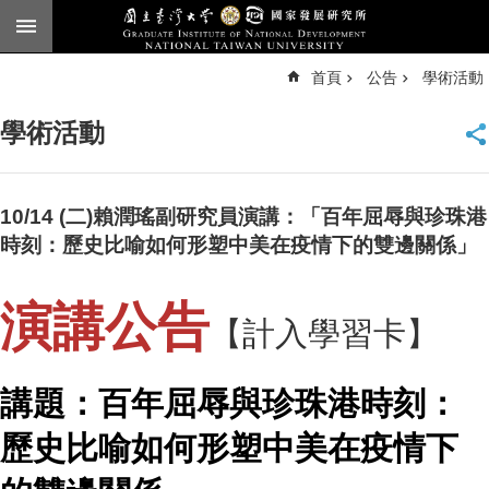
跳到主要內容區塊
進
首頁
公告
學術活動
階
搜
尋
學術活動
臺
大
首
頁
10/14 (二)賴潤瑤副研究員演講：「百年屈辱與珍珠港
English
時刻：歷史比喻如何形塑中美在疫情下的雙邊關係」
公
告
演講公告
【計入學習卡】
本
所
簡
講題：百年屈辱與珍珠港時刻：
介
歷史比喻如何形塑中美在疫情下
本
所