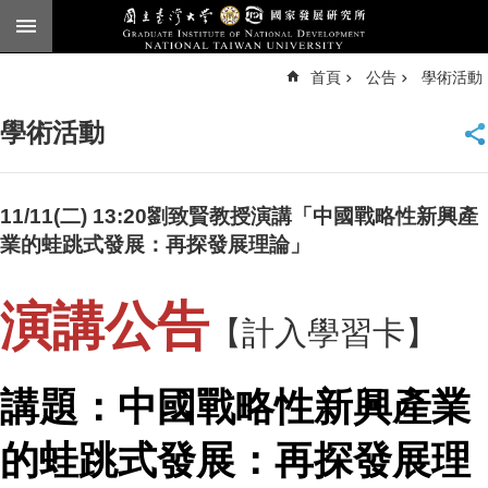
跳到主要內容區塊
進
首頁
公告
學術活動
階
搜
尋
學術活動
臺
大
首
頁
11/11(二) 13:20劉致賢教授演講「中國戰略性新興產
English
業的蛙跳式發展：再探發展理論」
公
告
演講公告
【計入學習卡】
本
所
簡
講題：中國戰略性新興產業
介
的蛙跳式發展：再探發展理
本
所