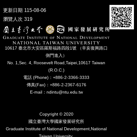
家
發
更新日期
115-08-06
展
瀏覽人次
319
研
究
期
刊
10617 臺北市⼤安區羅斯福路四段1號 （辛亥復興路⼝
口
側⾨進入）
試
No. 1,Sec. 4, Roosevelt Road,Taipei,10617 Taiwan
專
(R.O.C.)
區
電話 (Phone)：+886-2-3366-3333
所
傳真(Fax)：+886-2-2367-6176
學
E-mail：ndintu@ntu.edu.tw
會
Copyright © 2020
國立臺灣⼤學國家發展研究所
Graduate Institute of National Development,National
Taiwan University