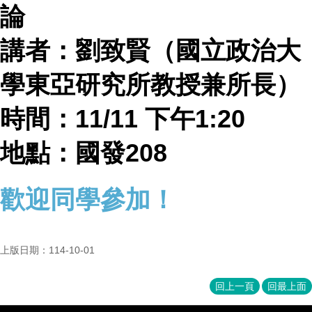
論
成
員
講者：劉致賢（國立政治大
博
士
學東亞研究所教授兼所長）
班
碩
時間：
11/11
下午
1:20
士
班
地點：國發
208
在
職
歡迎同學參加！
專
班
學
術
上版日期：114-10-01
研
究
回上一頁
回最上面
國