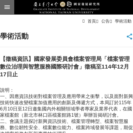
跳到主要內容區塊
進
首頁
公告
學術活動
階
搜
尋
學術活動
臺
大
首
頁
【徵稿資訊】國家發展委員會檔案管理局「檔案管理
English
數位治理與智慧服務國際研討會」徵稿至114年12月
17日止
公
告
說明：
本
一、因應資訊技術對檔案管理及應用帶來之衝擊，以及面對新興
所
技術快速改變檔案加值應用的創新及傳遞方式，本局訂於115年
簡
6月10日至12日邀集國內外相關領域學者專家及業界代表，在國
介
家檔案館（新北市林口區檔案館路1號）舉辦旨揭研討會。
二、會議主題探討新興資訊技術、檔案管理轉型、檔案智慧服
本
務、數位韌性安全、檔案數位能力、檔案跨域發展等課題，期促
所