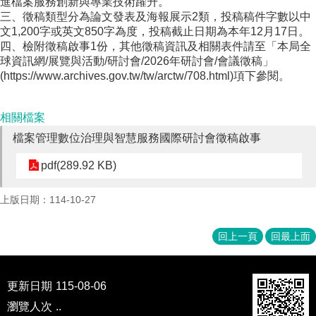
進檔案服務創新與專業技術躍升。
成
三、徵稿類型分為論文發表及海報展示2類，投稿稿件字數以中
員
文1,200字或英文850字為度，投稿截止日期為本年12月17日。
四、檢附徵稿啟事1份，其他徵稿資訊及相關表件請至「本局全
博
球資訊網/展覽與活動/研討會/2026年研討會/會議徵稿」
士
(https://www.archives.gov.tw/tw/arctw/708.html)項下參閱。
班
碩
相關檔案
士
班
檔案管理數位治理與智慧服務國際研討會徵稿啟事
在
pdf(289.92 KB)
職
專
上版日期：114-10-27
班
學
回上一頁
回最上面
術
研
究
更新日期
115-08-06
國
瀏覽人次
..