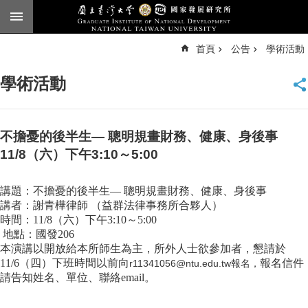
跳到主要內容區塊
進
首頁
公告
學術活動
階
搜
尋
學術活動
臺
大
首
頁
不擔憂的後半生— 聰明規畫財務、健康、身後事
English
11/8（六）下午3:10～5:00
公
講題：不擔憂的後半生— 聰明規畫財務、健康、身後事
告
講者：謝青樺律師 （益群法律事務所合夥人）
本
時間：11/8（六）下午3:10～5:00
所
地點：國發206
簡
本演講以開放給本所師生為主，所外人士欲參加者，懇請於
介
11/6（四）下班時間以前向
報名信件
r11341056@ntu.edu.tw
報名，
請告知姓名、單位、聯絡email。
本
所