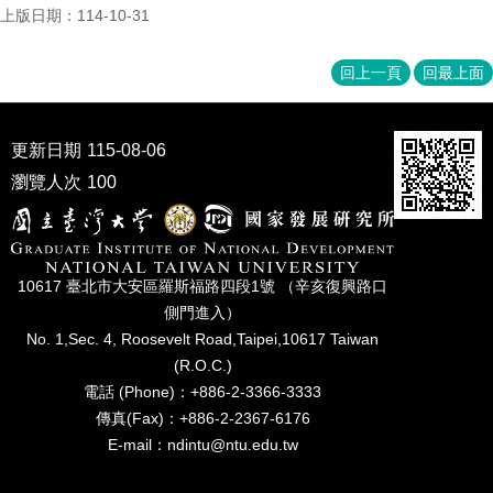
成
上版日期：114-10-31
員
回上一頁
回最上面
博
士
班
更新日期
115-08-06
碩
瀏覽人次
100
士
班
在
職
10617 臺北市⼤安區羅斯福路四段1號 （辛亥復興路⼝
專
側⾨進入）
班
No. 1,Sec. 4, Roosevelt Road,Taipei,10617 Taiwan
(R.O.C.)
學
術
電話 (Phone)：+886-2-3366-3333
研
傳真(Fax)：+886-2-2367-6176
究
E-mail：ndintu@ntu.edu.tw
國