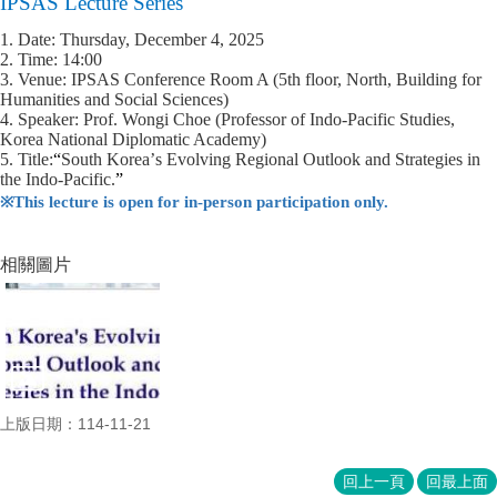
IPSAS Lecture Series
成
員
1. Date: Thursday, December 4, 2025
2. Time: 14:00
3. Venue: IPSAS Conference Room A (5th floor, North, Building for
博
Humanities and Social Sciences)
士
4
.
Speaker: Prof. Wongi Choe (Professor of Indo-Pacific Studies,
班
Korea National Diplomatic Academy)
5. Title:
“
South Korea
’
s Evolving Regional Outlook and Strategies in
碩
the Indo-Pacific.
”
士
※
This lecture is open for in-person participation only.
班
在
相關圖片
職
專
班
學
術
研
上版日期：114-11-21
究
回上一頁
回最上面
國