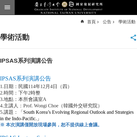
跳到主要內容區塊
進
首頁
公告
學術活動
階
搜
尋
學術活動
臺
大
首
頁
IPSAS系列演講公告
English
IPSAS
系列演講公告
公
告
1.
日期：民國
114
年
12
月
4
日（四）
2.
時間：下午
2
時整
本
3.
地點：本所會議室
A
所
4.
主講人：
Prof. Wongi Choe
（韓國外交研究院）
簡
5.
講題：「
South Korea’s Evolving Regional Outlook and Strategies
介
in the Indo-Pacific.
」
※ 本次演講僅開放現場參與，恕不提供線上會議。
本
所