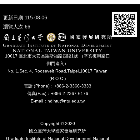
家
發
展
更新日期
115-08-06
研
瀏覽人次
66
究
期
刊
口
10617 臺北市⼤安區羅斯福路四段1號 （辛亥復興路⼝
試
側⾨進入）
專
No. 1,Sec. 4, Roosevelt Road,Taipei,10617 Taiwan
區
(R.O.C.)
所
電話 (Phone)：+886-2-3366-3333
學
傳真(Fax)：+886-2-2367-6176
會
E-mail：ndintu@ntu.edu.tw
Copyright © 2020
國立臺灣⼤學國家發展研究所
Graduate Institute of National Development,National