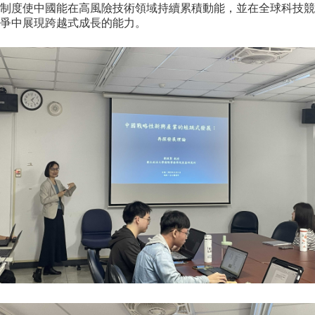
家
制度使中國能在高風險技術領域持續累積動能，並在全球科技競
發
爭中展現跨越式成長的能力。
展
研
究
期
刊
口
試
專
區
所
學
會