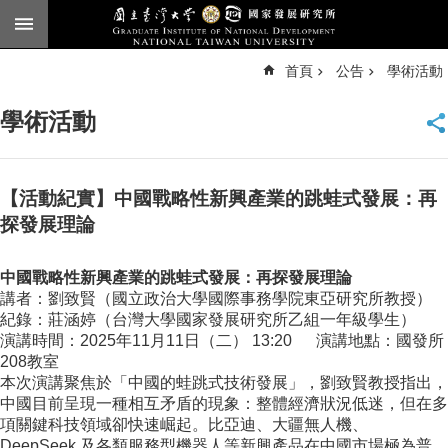
跳到主要內容區塊
進
首頁
公告
學術活動
階
搜
尋
學術活動
臺
大
首
頁
【活動紀實】中國戰略性新興產業的跳蛙式發展：再
English
探發展理論
公
中國戰略性新興產業的跳蛙式發展：再探發展理論
告
講者：劉致賢（國立政治大學國際事務學院東亞研究所教授）
本
紀錄：莊涵婷（台灣大學國家發展研究所乙組一年級學生）
所
演講時間：2025年11月11日（二） 13:20 演講地點：國發所
簡
208教室
介
本次演講聚焦於「中國的蛙跳式技術發展」，劉致賢教授指出，
中國目前呈現一種相互矛盾的現象：整體經濟狀況低迷，但在多
本
項關鍵科技領域卻快速崛起。比亞迪、大疆無人機、
所
DeepSeek 及各類服務型機器人等新興產品在中國市場極為普