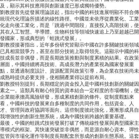
成
及，顯示其科技應用與創新速度已形成獨特優勢。
員
劉教授首先從發展理論談起，指出中國的科技進展明顯不符合傳
統現代化理論所描述的線性路徑。中國並未依序從農業化、工業
博
化走向後工業化，而是「跳過中間階段」直接投入高階技術，使
士
其在人工智慧、半導體、生物科技等領域快速追上乃至超越已開
班
發國家，形成典型的「蛙跳式發展」。
劉教授接著指出，近年多份研究皆顯示中國在許多關鍵技術領域
碩
已具相當競爭力，甚至在部分技術上取得領先。這顯示中國的科
士
技成長並非偶發，而是長期政策推動與制度累積的結果。在政策
班
層面，中國持續將高技術、高成長潛力的產業視為國家發展重
點，並透過制度設計、資源配置與政策引導，為企業在技術尚未
在
成熟時提供必要支持，使相關產業得以提前布局。
職
劉教授特別提到，長期穩定的資金投入是中國科技創新的關鍵因
專
素之一。這類具有耐心特質的資本結合一定程度的市場機制，使
班
企業能承擔高風險研發，形成累積創新的條件。從制度觀點來
看，中國科技的發展來自多種制度的共同作用，包括資金、人
學
才、管理與政府協調等面向。這些制度彼此強化，逐漸形成具自
術
我增強性的創新生態系統，成為中國技術跨越的重要基礎。
研
最後，中國的蛙跳式技術發展打破了傳統線性發展與典型國家主
究
導模式的框架。其快速突破並非偶然，而是源自耐心資本、彈性
國
監管與市場化運作等制度長期配套所形成的創新生態系統。這套