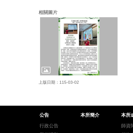
相關圖片
上版日期：115-03-02
公告
本所簡介
本所
行政公告
師資