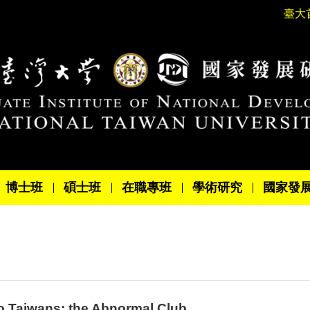
臺大
博士班
碩士班
在職專班
學術研究
國家發
aiwans: the Abnormal Club