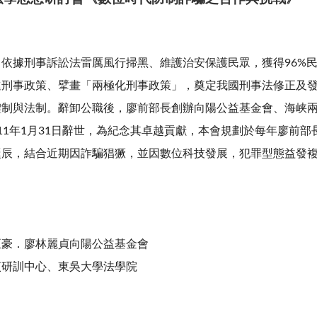
據刑事訴訟法雷厲風行掃黑、維護治安保護民眾，獲得96%民
進刑事政策、擘畫「兩極化刑事政策」，奠定我國刑事法修正及
體制與法制。辭卸公職後，廖前部長創辦向陽公益基金會、海峡
11年1月31日辭世，為紀念其卓越貢獻，本會規劃於每年廖前
誕辰，結合近期因詐騙猖獗，並因數位科技發展，犯罪型態益發
。
正豪．廖林麗貞向陽公益基金會
訓中心、東吳大學法學院