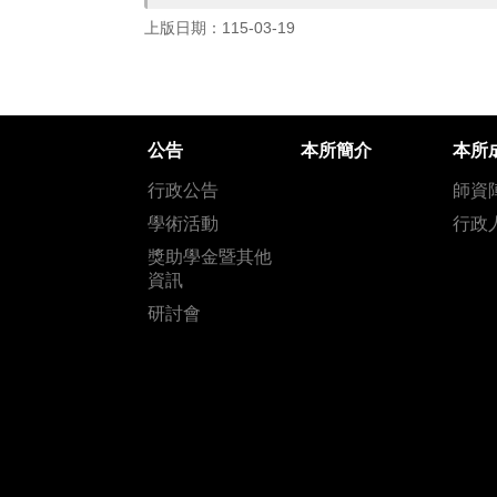
上版日期：115-03-19
公告
本所簡介
本所
行政公告
師資
學術活動
行政
獎助學金暨其他
資訊
研討會