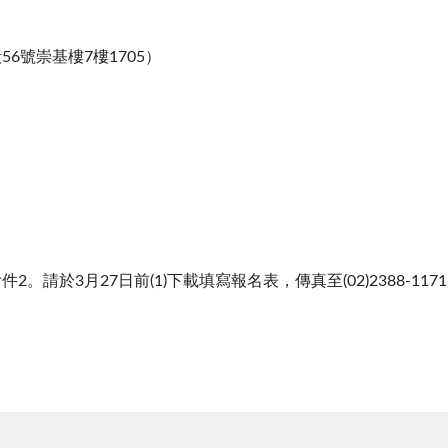
6號崇基樓7樓1705）
3月27日前(1)下載填寫報名表，傳真至(02)2388-1171，並電