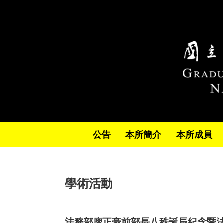
跳到主要內容區塊
公告
本所簡介
本所成員
學術活動
法務部廖正豪前部長八秩誕辰紀念暨