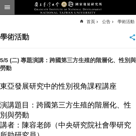
跳到主要內容區塊
進
首頁
公告
學術活動
階
搜
尋
學術活動
臺
大
首
頁
5/5 (二) 專題演講：跨國第三方生殖的階層化、性別與
English
勞動
公
告
東亞發展研究中的性別視角課程講座
本
所
演講題目：跨國第三方生殖的階層化、性
簡
別與勞動
介
講者：陳容老師（中央研究院社會學研究
本
所
所助研究員）