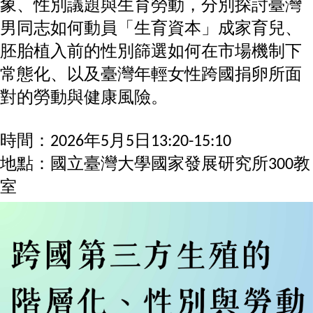
象、性別議題與生育勞動，分別探討臺灣
家
發
男同志如何動員「生育資本」成家育兒、
展
研
胚胎植入前的性別篩選如何在市場機制下
究
常態化、以及臺灣年輕女性跨國捐卵所面
期
刊
對的勞動與健康風險。
口
試
時間：2026年5月5日13:20-15:10
專
地點：國立臺灣大學國家發展研究所300教
區
室
所
學
會