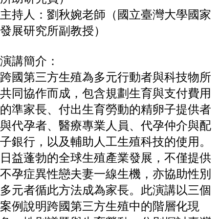
成
主持人：劉秋婉老師（國立臺灣大學國家
員
發展研究所副教授）
博
士
班
演講簡介：
碩
跨國第三方生殖為多元行動者與科技物所
士
共同協作而成，包含規劃生育與支付費用
班
的準家長、付出生育勞動的精卵子提供者
在
職
與代孕者、醫療專業人員、代孕仲介與配
專
子銀行，以及輔助人工生殖科技的使用。
班
日益蓬勃的全球生殖產業發展，不僅提供
學
不孕症異性戀夫妻一線生機，亦協助性別
術
研
多元者循此方法成為家長。此演講以三個
究
案例說明跨國第三方生殖中的階層化現
國