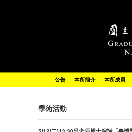
跳到主要內容區塊
公告
本所簡介
本所成員
學術活動
5/12(二)13:30吳奕辰博士演講