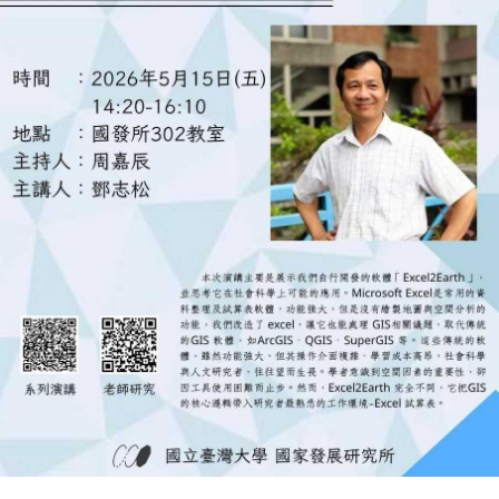
本
所
成
員
博
士
班
碩
士
班
在