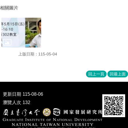
職
相關圖片
專
班
學
術
研
上版日期：115-05-04
究
回上一頁
回最上面
國
家
發
更新日期
115-08-06
展
研
瀏覽人次
132
究
期
刊