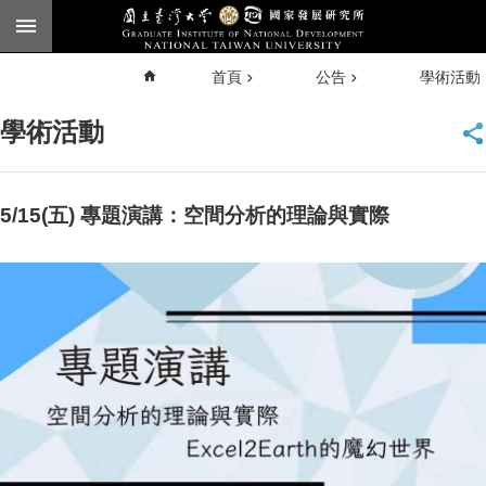
跳到主要內容區塊
進
首頁
公告
學術活動
階
搜
尋
學術活動
臺大
首頁
5/15(五) 專題演講：空間分析的理論與實際
English
公
告
本
所
簡
介